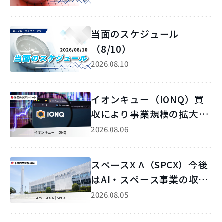
当面のスケジュール
（8/10）
2026.08.10
イオンキュー（IONQ）買
収により事業規模の拡大お
よび成長加速が見込めよう
2026.08.06
スペースX A（SPCX）今後
はAI・スペース事業の収益
性改善が焦点に
2026.08.05