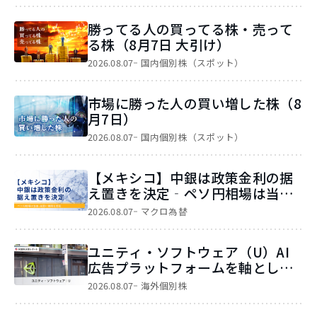
勝ってる人の買ってる株・売って
る株（8月7日 大引け）
2026.08.07
国内個別株（スポット）
市場に勝った人の買い増した株（8
月7日）
2026.08.07
国内個別株（スポット）
【メキシコ】中銀は政策金利の据
え置きを決定‐ペソ円相場は当
面、底堅い展開を想定‐
2026.08.07
マクロ為替
ユニティ・ソフトウェア（U）AI
広告プラットフォームを軸とした
成長に期待
2026.08.07
海外個別株