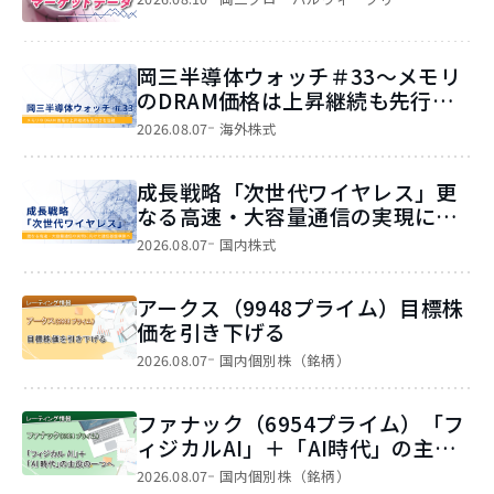
岡三半導体ウォッチ＃33～メモリ
のDRAM価格は上昇継続も先行き
を注視～
2026.08.07
海外株式
成長戦略「次世代ワイヤレス」更
なる高速・大容量通信の実現に向
けた通信基盤構築へ
2026.08.07
国内株式
アークス（9948プライム）目標株
価を引き下げる
2026.08.07
国内個別株（銘柄）
ファナック（6954プライム）「フ
ィジカルAI」＋「AI時代」の主役
の一つへ
2026.08.07
国内個別株（銘柄）