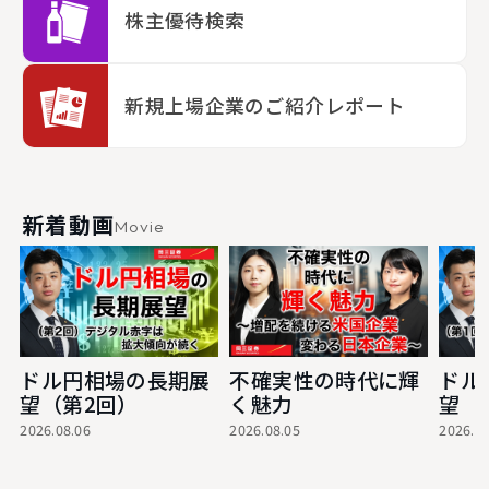
株主優待検索
新規上場企業のご紹介レポート
新着動画
Movie
ドル円相場の長期展
不確実性の時代に輝
ドル
望（第2回）
く魅力
望
2026.08.06
2026.08.05
2026.07