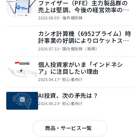
ファイザー（PFE）主力製品群の
売上は堅調、今後の経営効率の向
上に期待
2026.08.05
海外個別株
カシオ計算機（6952プライム）時
計事業の好調によりロケットスタ
ート
2026.07.31
国内個別株（銘柄）
個人投資家がいま「インドネシ
ア」に注目したい理由
2025.04.17
初心者向け
AI投資、次の矛先は？
2026.06.23
初心者向け
商品・サービス一覧