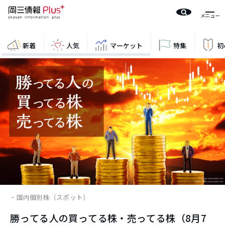
新着
人気
マーケット
特集
初
国内個別株（スポット）
勝ってる人の買ってる株・売ってる株（8月7