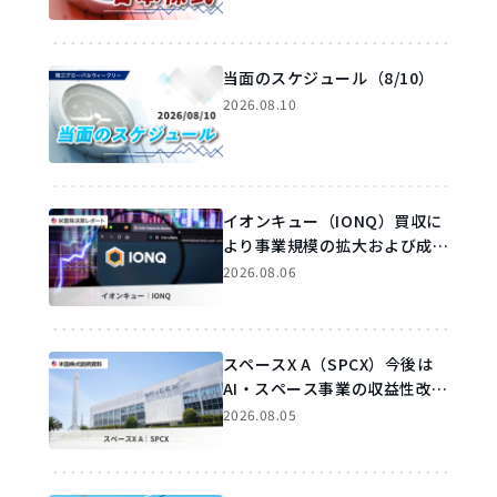
当面のスケジュール（8/10）
2026.08.10
イオンキュー（IONQ）買収に
より事業規模の拡大および成長
加速が見込めよう
2026.08.06
スペースX A（SPCX）今後は
AI・スペース事業の収益性改善
が焦点に
2026.08.05