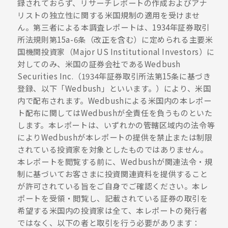
録されておらず、リサーチレポートの作成およびアナ
リストの独立性に関する米国規制の適用を受けませ
ん。第三者による本調査レポートは、1934年証券取引
所法規則第15a-6条（改正を含む）に定められる主要米
国機関投資家（Major US Institutional Investors）に
対してのみ、米国の証券会社であるWedbush
Securities Inc.（1934年証券取引所法第15条に基づき
登録、以下「Wedbush」といいます。）により、米国
内で配布されます。Wedbushによる米国内の本レポー
ト配布に関してはWedbushが全責任を負うものといた
します。本レポートは、いずれかの管轄区域内の法令等
によりWedbushが本レポートの提供を禁止または制限
されている投資家を対象としたものではありません。
本レポートを閲覧する前に、Wedbushが関連法令・規
制に基づいてお客さまに投資関連資料を提供すること
が許可されている旨をご自身でご確認ください。本レ
ポートを受領・閲覧し、記載されている証券の取引を
希望する米国内の投資家は全て、本レポートの発行者
ではなく、以下の者と取引を行う必要があります：