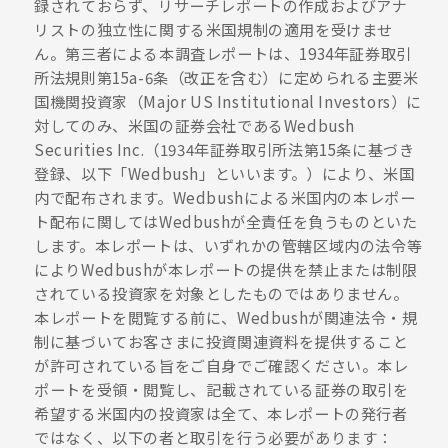
録されておらず、リサーチレポートの作成およびアナ
リストの独立性に関する米国規制の適用を受けませ
ん。第三者による本調査レポートは、1934年証券取引
所法規則第15a-6条（改正を含む）に定められる主要米
国機関投資家（Major US Institutional Investors）に
対してのみ、米国の証券会社であるWedbush
Securities Inc.（1934年証券取引所法第15条に基づき
登録、以下「Wedbush」といいます。）により、米国
内で配布されます。Wedbushによる米国内の本レポー
ト配布に関してはWedbushが全責任を負うものといた
します。本レポートは、いずれかの管轄区域内の法令等
によりWedbushが本レポートの提供を禁止または制限
されている投資家を対象としたものではありません。
本レポートを閲覧する前に、Wedbushが関連法令・規
制に基づいてお客さまに投資関連資料を提供すること
が許可されている旨をご自身でご確認ください。本レ
ポートを受領・閲覧し、記載されている証券の取引を
希望する米国内の投資家は全て、本レポートの発行者
ではなく、以下の者と取引を行う必要があります：