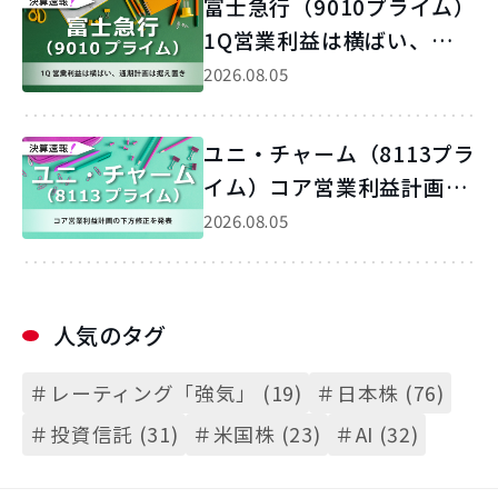
富士急行（9010プライム）
1Q営業利益は横ばい、通期
計画は据え置き
2026.08.05
ユニ・チャーム（8113プラ
イム）コア営業利益計画の
下方修正を発表
2026.08.05
人気のタグ
＃レーティング「強気」 (19)
＃日本株 (76)
＃投資信託 (31)
＃米国株 (23)
＃AI (32)