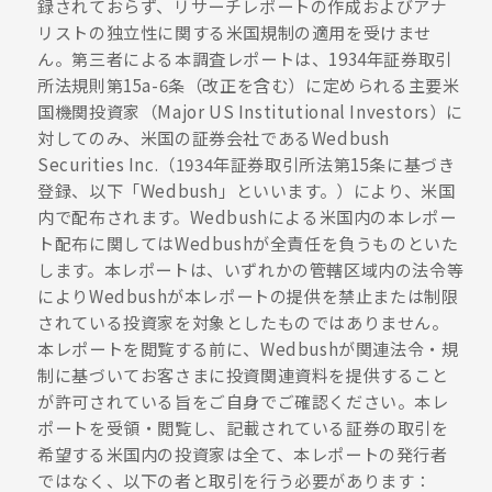
録されておらず、リサーチレポートの作成およびアナ
リストの独立性に関する米国規制の適用を受けませ
ん。第三者による本調査レポートは、1934年証券取引
所法規則第15a-6条（改正を含む）に定められる主要米
国機関投資家（Major US Institutional Investors）に
対してのみ、米国の証券会社であるWedbush
Securities Inc.（1934年証券取引所法第15条に基づき
登録、以下「Wedbush」といいます。）により、米国
内で配布されます。Wedbushによる米国内の本レポー
ト配布に関してはWedbushが全責任を負うものといた
します。本レポートは、いずれかの管轄区域内の法令等
によりWedbushが本レポートの提供を禁止または制限
されている投資家を対象としたものではありません。
本レポートを閲覧する前に、Wedbushが関連法令・規
制に基づいてお客さまに投資関連資料を提供すること
が許可されている旨をご自身でご確認ください。本レ
ポートを受領・閲覧し、記載されている証券の取引を
希望する米国内の投資家は全て、本レポートの発行者
ではなく、以下の者と取引を行う必要があります：