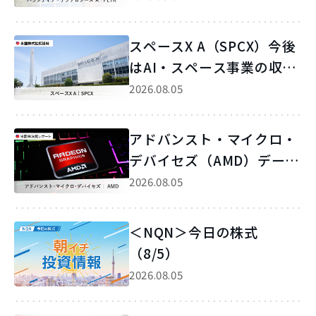
の獲得が続く
スペースX A（SPCX）今後
はAI・スペース事業の収益
性改善が焦点に
2026.08.05
アドバンスト・マイクロ・
デバイセズ（AMD）データ
センター事業が業績をけん
2026.08.05
引
＜NQN＞今日の株式
（8/5）
2026.08.05