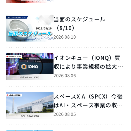
当面のスケジュール
（8/10）
2026.08.10
イオンキュー（IONQ）買
収により事業規模の拡大お
よび成長加速が見込めよう
2026.08.06
スペースX A（SPCX）今後
はAI・スペース事業の収益
性改善が焦点に
2026.08.05