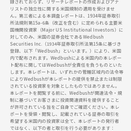
録されておらず、リサーチレポートの作成およびアナ
リストの独立性に関する米国規制の適用を受けませ
ん。第三者による本調査レポートは、1934年証券取引
所法規則第15a-6条（改正を含む）に定められる主要米
国機関投資家（Major US Institutional Investors）に
対してのみ、米国の証券会社であるWedbush
Securities Inc.（1934年証券取引所法第15条に基づき
登録、以下「Wedbush」といいます。）により、米国
内で配布されます。Wedbushによる米国内の本レポー
ト配布に関してはWedbushが全責任を負うものといた
します。本レポートは、いずれかの管轄区域内の法令等
によりWedbushが本レポートの提供を禁止または制限
されている投資家を対象としたものではありません。
本レポートを閲覧する前に、Wedbushが関連法令・規
制に基づいてお客さまに投資関連資料を提供すること
が許可されている旨をご自身でご確認ください。本レ
ポートを受領・閲覧し、記載されている証券の取引を
希望する米国内の投資家は全て、本レポートの発行者
ではなく、以下の者と取引を行う必要があります：