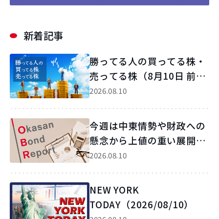
新着記事
勝ってる人の買ってる株・
売ってる株（8月10日 前引
け）
2026.08.10
今週は中東情勢や財政への
懸念から上値の重い展開に
【Okasan Bond Report】
2026.08.10
NEW YORK
TODAY（2026/08/10）