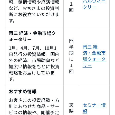
バルウィー
報。銘柄情報や経済情報
１
クリー
など、お客さまの投資判
回
断にお役立ていただけま
す。
岡三 経済・金融市場ク
ォータリー
四
半
岡三 経
1月、4月、7月、10月1
期
済・金融市
日発行の投資情報。国内
に
場クォータ
外の経済、市場動向など
１
リー
幅広い情報をもとに投資
回
戦略をお届けしていま
す。
おすすめ情報
お客さまの投資経験・方
適
セミナー情
針にあわせた商品・サー
時
報
ビスの情報や、開催予定