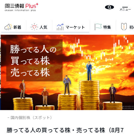
新着
人気
マーケット
特集
初
国内個別株（スポット）
勝ってる人の買ってる株・売ってる株（8月7