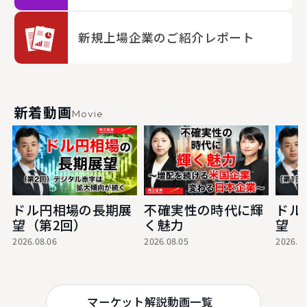
新規上場企業のご紹介レポート
新着動画
Movie
ドル円相場の長期展
不確実性の時代に輝
ドル
望（第2回）
く魅力
望
2026.08.06
2026.08.05
2026.07
マーケット解説動画一覧