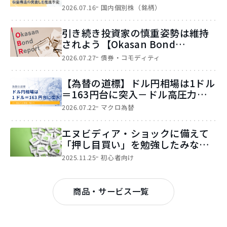
を推進予定
2026.07.16
国内個別株（銘柄）
引き続き投資家の慎重姿勢は維持
されよう【Okasan Bond
Report】
2026.07.27
債券・コモディティ
【為替の道標】ドル円相場は1ドル
＝163円台に突入－ドル高圧力は根
強く残ろう－
2026.07.22
マクロ為替
エヌビディア・ショックに備えて
「押し目買い」を勉強したみなさ
まへ
2025.11.25
初心者向け
商品・サービス一覧